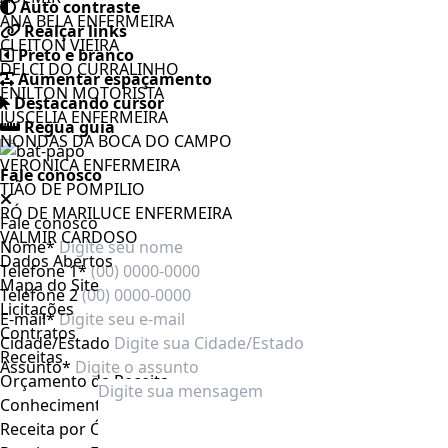
Auto contraste
ANA BELA ENFERMEIRA
Realçar links
CLEITON VIEIRA
Preto e branco
DELCI DO CURRALINHO
Aumentar espaçamento
ENILTON MOTORISTA
Destacando cursor
JUSCÉLIA ENFERMEIRA
Regua guia
NONDAS DA BOCA DO CAMPO
VERONICA ENFERMEIRA
Fale conosco
TIÃO DE POMPILIO
RÓ DE MARILUCE ENFERMEIRA
Fale conosco
VALMIR CARDOSO
Nome*
Dados Abertos
Telefone 1*
Mapa do Site
Telefone 2
Licitações
E-mail*
Contratos
Cidade/Estado
Receitas
Assunto*
Orçamento da Receita
Conhecimento da Receita
Receita por Órgão