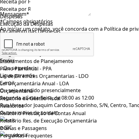
Receita por Fonte
Receita por Rubrica
Mensagem*
Despesas
*Campos obrigatórios
Execução da Despesas
Ao iniciar um contato, você concorda com a
Política de pri
Orçamento das Despesas
Diárias e Passagens
Repasses
Programas e Projetos
Instrumentos de Planejamento
...Ou se preferir
Plano Plurianual - PPA
Ligue para nós
Lei de Diretrizes Orçamentarias - LDO
E-mail
Lei Orçamentária Anual - LOA
Ou seja atendido presencialmente
Orçamentária
Segunda a Sexta-Feira, de 08:00 as 12:00
Relatório de Gestão Fiscal
Rua Vereador Joaquim Cardoso Sobrinho, S/N, Centro, Tan
Relatórios
Outros meios de contato
Relatório Prestação de Contas Anual
Relatório Res. de Execução Orçamentária
e-SIC
Diárias e Passagens
Perguntas Frequentes