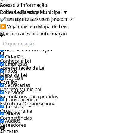
E-sic
Acesso à Informação
Poder Legislativo Municipal
Diárias e Passagens
▼
✔ LAI (Lei 12.527/2011) no art. 7°
▶ Veja mais em Mapa de Leis
Mais em acesso à informação
Filtrar por todos
Acesso à Informação
Cidadão
Conheça a Lei
Empresas
Apresentação da Lei
Fotos
Mapa da Lei
Notícias
Cartilha
Secretarias
Decreto Municipal
Servidor
Formulários para pedidos
Transparência
Estrutura Organizacional
Turistas
Organograma
Videos
Competências
Áudios
Vereadores
ADEMIR