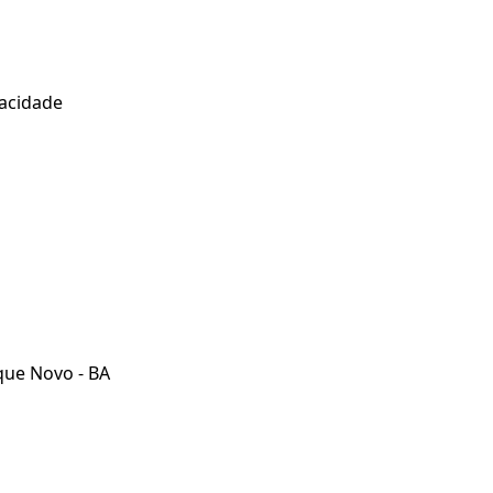
vacidade
que Novo - BA