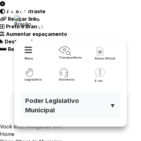
Auto contraste
Câmara Municipal - Tanque
Realçar links
Novo
Preto e branco
Aumentar espaçamento
Destacando cursor
Regua guia
Transparência
Menu
Diário Oficial
Legislativo
Ouvidoria
E-sic
Poder Legislativo
▼
Municipal
Você está navegando em:
Home