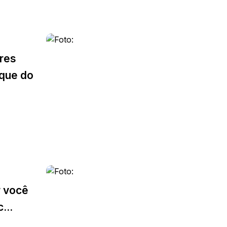
res
ique do
r você
...