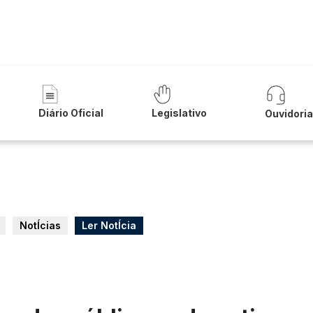
a
nicipal - Tanque Novo
Diário Oficial
Legislativo
Ouvidori
NotÍcias
Ler NotÍcia