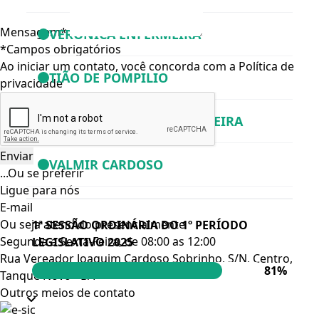
Mensagem*
VERONICA ENFERMEIRA
*Campos obrigatórios
Ao iniciar um contato, você concorda com a
Política de
TIÃO DE POMPILIO
privacidade
RÓ DE MARILUCE ENFERMEIRA
VALMIR CARDOSO
...Ou se preferir
Ligue para nós
E-mail
Ou seja atendido presencialmente
1ª SESSÃO ORDINÁRIA DO 1º PERÍODO
Segunda a Sexta-Feira, de 08:00 as 12:00
LEGISLATIVO 2025
Rua Vereador Joaquim Cardoso Sobrinho, S/N, Centro,
81%
Tanque Novo - BA
Outros meios de contato