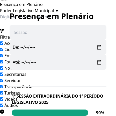
E-sic
Presença em Plenário
Poder Legislativo Municipal
▼
Presença em Plenário
Filtrar por todos
Acesso à Informação
De:
Cidadão
Empresas
Fotos
Até:
Notícias
Secretarias
Pesquisar
Servidor
Transparência
Turistas
1ª SESSÃO EXTRAORDINÁRIA DO 1º PERÍODO
Videos
LEGISLATIVO 2025
Áudios
90%