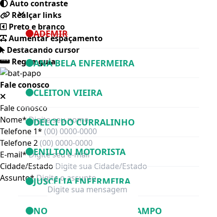
Auto contraste
Realçar links
Preto e branco
ADEMIR
Aumentar espaçamento
Destacando cursor
Regua guia
ANA BELA ENFERMEIRA
Fale conosco
CLEITON VIEIRA
Fale conosco
Nome*
DELCI DO CURRALINHO
Telefone 1*
Telefone 2
ENILTON MOTORISTA
E-mail*
Cidade/Estado
Assunto*
JUSCÉLIA ENFERMEIRA
NONDAS DA BOCA DO CAMPO