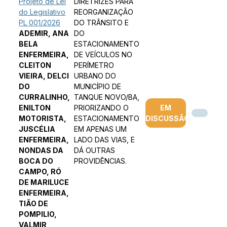
Projeto de Lei
DIRETRIZES PARA
do Legislativo
REORGANIZAÇÃO
PL 001/2026
DO TRÂNSITO E
ADEMIR, ANA
DO
BELA
ESTACIONAMENTO
ENFERMEIRA,
DE VEÍCULOS NO
CLEITON
PERÍMETRO
VIEIRA, DELCI
URBANO DO
DO
MUNICÍPIO DE
CURRALINHO,
TANQUE NOVO/BA,
ENILTON
PRIORIZANDO O
EM
MOTORISTA,
ESTACIONAMENTO
DISCUSSÃO
JUSCÉLIA
EM APENAS UM
ENFERMEIRA,
LADO DAS VIAS, E
NONDAS DA
DÁ OUTRAS
BOCA DO
PROVIDÊNCIAS.
CAMPO, RÓ
DE MARILUCE
ENFERMEIRA,
TIÃO DE
POMPILIO,
VALMIR