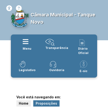
Câmara Municipal - Tanque
Novo
Transparência
Menu
Diário
Oficial
Legislativo
Ouvidoria
E-sic
Você está navegando em:
Home
Proposições