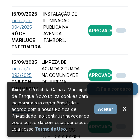
15/09/2025
INSTALAÇÃO DE
Indicação
ILUMINAÇÃO
094/2025
PÚBLICA NA
APROVADO
RÓ DE
AVENIDA
MARILUCE
TAMBORIL.
ENFERMEIRA
15/09/2025
LIMPEZA DE
Indicação
AGUADA SITUADA
093/2025
NA COMUNIDADE
APROVADO
ENILTON
DE JUREMA.
MOTORISTA
Fale conosco
Aviso:
O Portal da Câmara Municipal
de Tanque Novo utiliza cookies para
melhorar a sua experiência, de
08/09/2025
CONSTRUÇÃO DE
X
acordo com a nossa Política de
Aceitar
Indicação
DOIS QUEBRA-
Privacidade, ao continuar navegando,
092/2025
MOLAS NA AVENIDA
você concorda com estas condições
CLEITON
PADRE EDSON
APROVADO
Leia nosso
Termo de Uso
.
VIEIRA
ROCHA PASSOS
QUE LIGA A BA-156