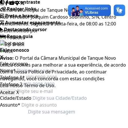
Auto contraste
Realçar links
Câmara Municipal de Tanque Novo - Bahia
Preto e branco
Rua Vereador Joaquim Cardoso Sobrinho, S/N, Centro
Aumentar espaçamento
Atendimento: segunda a sexta-feira, de 08:00 as 12:00
Destacando cursor
Desenvolvido por
Regua guia
Fale conosco
Aviso:
O Portal da Câmara Municipal de Tanque Novo
Fale conosco
utiliza cookies para melhorar a sua experiência, de acordo
Nome*
com a nossa Política de Privacidade, ao continuar
Telefone 1*
navegando, você concorda com estas condições
Telefone 2
Leia nosso
Termo de Uso
.
E-mail*
Aceitar
X
Cidade/Estado
Assunto*