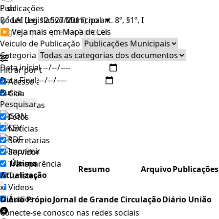
E-sic
Publicações
Poder Legislativo Municipal
✔ LAI (Lei 12.527/2011) no art. 8º, §1º, I
▼
▶ Veja mais em Mapa de Leis
Veiculo de Publicação
Categoria
Data inícial
Filtrar por todos
Data Final
Acesso à Informação
Busca
Cidadão
Pesquisar
Empresas
Fotos
Notícias
Secretarias
Servidor
Última
Transparência
Resumo
Arquivo
Publicações
Atualização
Turistas
x
Videos
Áudios
Diário Própio
Jornal de Grande Circulação
Diário União
Conecte-se conosco nas redes sociais