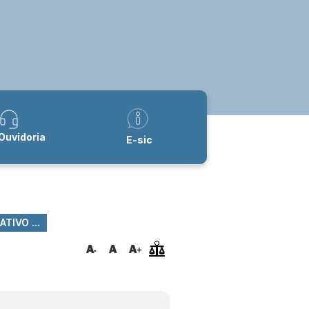
Ouvidoria
E-sic
TIVO ...