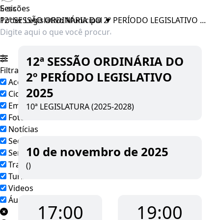
E-sic
Sessões
Poder Legislativo Municipal
12ª SESSÃO ORDINÁRIA DO 2º PERÍODO LEGISLATIVO ...
▼
12ª SESSÃO ORDINÁRIA DO
Filtrar por todos
2º PERÍODO LEGISLATIVO
Acesso à Informação
2025
Cidadão
Empresas
10ª LEGISLATURA (2025-2028)
Fotos
Notícias
Secretarias
10 de novembro de 2025
Servidor
Transparência
()
Turistas
Videos
Áudios
17:00
19:00