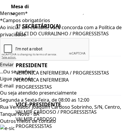
Mesa diretora
Mensagem*
*Campos obrigatórios
1º SECRETÁRIO(A)
Ao iniciar um contato, você concorda com a
Política de
DELCI DO CURRALINHO / PROGRESSISTAS
privacidade
DELCI DO CURRALINHO
PROGRESSISTAS
PRESIDENTE
...Ou se preferir
VERONICA ENFERMEIRA / PROGRESSISTAS
Ligue para nós
VERONICA ENFERMEIRA
E-mail
PROGRESSISTAS
Ou seja atendido presencialmente
Segunda a Sexta-Feira, de 08:00 as 12:00
VICE-PRESIDENTE
Rua Vereador Joaquim Cardoso Sobrinho, S/N, Centro,
VALMIR CARDOSO / PROGRESSISTAS
Tanque Novo - BA
VALMIR CARDOSO
Outros meios de contato
PROGRESSISTAS