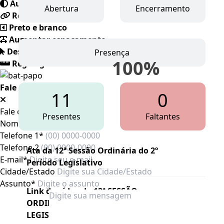
Auto contraste
Abertura
Encerramento
Realçar links
Preto e branco
Aumentar espaçamento
Destacando cursor
Presença
100
%
Regua guia
Fale conosco
11
0
Fale conosco
Presentes
Faltantes
Nome*
Telefone 1*
Telefone 2
Ata da 12ª Sessão Ordinária do 2º
E-mail*
Período Legislativo
Cidade/Estado
Assunto*
Link do vídeo da 12ª SESSÃO
ORDINÁRIA DO 2º PERÍODO
LEGISLATIVO 2025