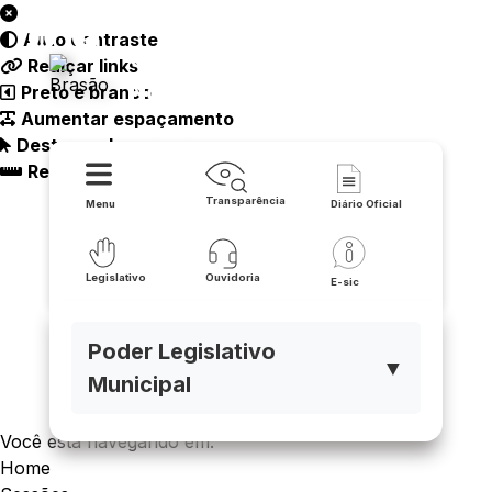
Auto contraste
Câmara Municipal - Tanque
Realçar links
Novo
Preto e branco
Aumentar espaçamento
Destacando cursor
Regua guia
Transparência
Menu
Diário Oficial
Legislativo
Ouvidoria
E-sic
Poder Legislativo
▼
Municipal
Você está navegando em:
Home