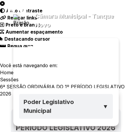
Auto contraste
Câmara Municipal - Tanque
Realçar links
Novo
Preto e branco
Aumentar espaçamento
Destacando cursor
Regua guia
Transparência
Menu
Diário
Oficial
Você está navegando em:
Home
Sessões
Legislativo
Ouvidoria
E-sic
6ª SESSÃO ORDINÁRIA DO 1º PERÍODO LEGISLATIVO
2026
Poder Legislativo
▼
Municipal
6ª SESSÃO ORDINÁRIA DO 1º
PERÍODO LEGISLATIVO 2026