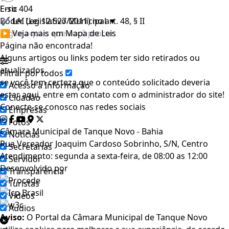
E-sic
Erro 404
Poder Legislativo Municipal
✔ LAI (Lei 12.527/2011) no art. 48, § II
▼
▶ Veja mais em Mapa de Leis
Página não encontrada!
Alguns artigos ou links podem ter sido retirados ou
atualizados.
Filtrar por todos
se você tem certeza que o conteúdo solicitado deveria
Acesso à Informação
estar aqui, entre em contato com o administrador do site!
Cidadão
Conecte-se conosco nas redes sociais
Empresas
Fotos
Câmara Municipal de Tanque Novo - Bahia
Notícias
Rua Vereador Joaquim Cardoso Sobrinho, S/N, Centro
Secretarias
Atendimento: segunda a sexta-feira, de 08:00 as 12:00
Servidor
Desenvolvido por
Transparência
Turistas
Videos
Áudios
Aviso:
O Portal da Câmara Municipal de Tanque Novo