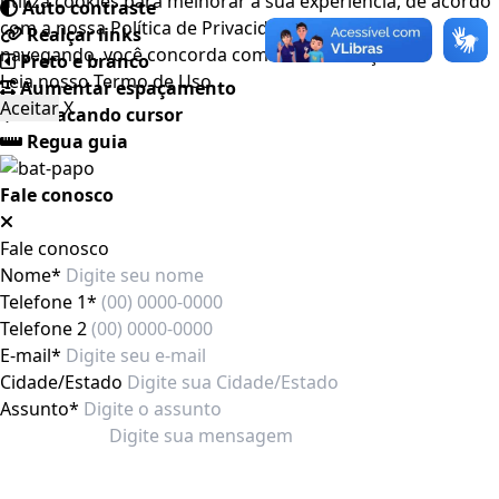
utiliza cookies para melhorar a sua experiência, de acordo
Auto contraste
com a nossa Política de Privacidade, ao continuar
Realçar links
navegando, você concorda com estas condições
Preto e branco
Leia nosso
Termo de Uso
.
Aumentar espaçamento
Aceitar
X
Destacando cursor
Regua guia
Fale conosco
Fale conosco
Nome*
Telefone 1*
Telefone 2
E-mail*
Cidade/Estado
Assunto*