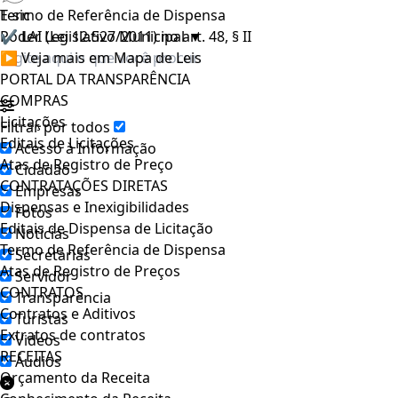
E-sic
Termo de Referência de Dispensa
Poder Legislativo Municipal
✔ LAI (Lei 12.527/2011) no art. 48, § II
▼
▶ Veja mais em Mapa de Leis
PORTAL DA TRANSPARÊNCIA
COMPRAS
Licitações
Filtrar por todos
Editais de Licitações
Acesso à Informação
Atas de Registro de Preço
Cidadão
CONTRATAÇÕES DIRETAS
Empresas
Dispensas e Inexigibilidades
Fotos
Editais de Dispensa de Licitação
Notícias
Termo de Referência de Dispensa
Secretarias
Atas de Registro de Preços
Servidor
CONTRATOS
Transparência
Contratos e Aditivos
Turistas
Extratos de contratos
Videos
RECEITAS
Áudios
Orçamento da Receita