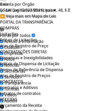
E-sic
Receita por Órgão
Poder Legislativo Municipal
✔ LAI (Lei 12.527/2011) no art. 48, § II
▼
▶ Veja mais em Mapa de Leis
PORTAL DA TRANSPARÊNCIA
COMPRAS
Licitações
Filtrar por todos
Editais de Licitações
Acesso à Informação
Atas de Registro de Preço
Cidadão
CONTRATAÇÕES DIRETAS
Empresas
Dispensas e Inexigibilidades
Fotos
Editais de Dispensa de Licitação
Notícias
Termo de Referência de Dispensa
Secretarias
Atas de Registro de Preços
Servidor
CONTRATOS
Transparência
Contratos e Aditivos
Turistas
Extratos de contratos
Videos
RECEITAS
Áudios
Orçamento da Receita