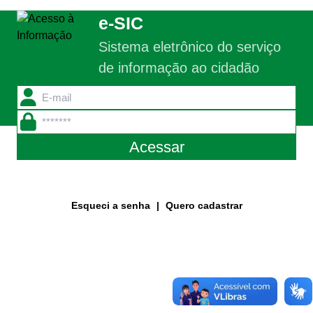
E-sic
e-SIC
Sistema eletrônico do serviço
de informação ao cidadão
Filtrar por todos
Acesso à Informação
Cidadão
Empresas
Fotos
Notícias
Secretarias
Servidor
Esqueci a senha
|
Quero cadastrar
Transparência
Turistas
Videos
Áudios
Fale conosco