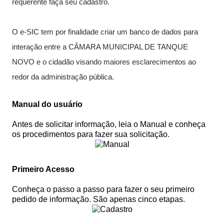
requerente faça seu cadastro.
...Ou se preferir
O e-SIC tem por finalidade criar um banco de dados para
Ligue para nós
interação entre a CÂMARA MUNICIPAL DE TANQUE
E-mail
NOVO e o cidadão visando maiores esclarecimentos ao
Ou seja atendido presencialmente
Segunda a Sexta-Feira, de 08:00 as 12:00
redor da administração pública.
Rua Vereador Joaquim Cardoso Sobrinho, S/N, Centro,
Tanque Novo - BA
Manual do usuário
Outros meios de contato
Antes de solicitar informação, leia o Manual e conheça
e-SIC
os procedimentos para fazer sua solicitação.
Ouvidoria
Primeiro Acesso
Conheça o passo a passo para fazer o seu primeiro
pedido de informação. São apenas cinco etapas.