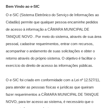
Bem Vindo ao e-SIC
Fale conosco
Nome*
O e-SIC (Sistema Eletrônico do Serviço de Informações ao
Telefone 1*
Cidadão) permite que qualquer pessoa encaminhe pedidos
Telefone 2
de acesso à informação a CÂMARA MUNICIPAL DE
E-mail*
Cidade/Estado
TANQUE NOVO . Por meio do sistema, através de sua área
Assunto*
pessoal, cadastrar requerimentos, entrar com recursos,
acompanhar o andamento de suas solicitações e obter o
retorno através do próprio sistema. O objetivo é facilitar o
exercício do direito de acesso às informações públicas.
Mensagem*
*Campos obrigatórios
O e-SIC foi criado em conformidade com a Lei nº 12.527/11,
Ao iniciar um contato, você concorda com a
Política de
para atender as pessoas físicas e jurídicas que queiram
privacidade
fazer requerimentos a CÂMARA MUNICIPAL DE TANQUE
NOVO, para ter acesso ao sistema, é necessário que o